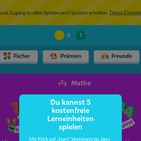
 und Zugang zu allen Spielen und Quizzen erhalten.
Demo Einstel
0
1
Fächer
Prämien
Freunde
Mathe
Du kannst 5
kostenfreie
Lerneinheiten
spielen
Mit Klick auf „Start“ bestätigst du, dass