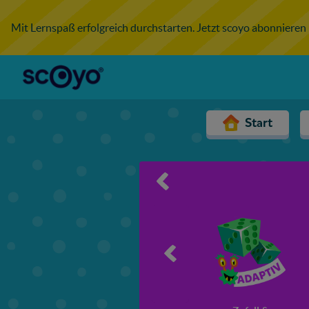
Mit Lernspaß erfolgreich durchstarten. Jetzt scoyo abonnieren
Start