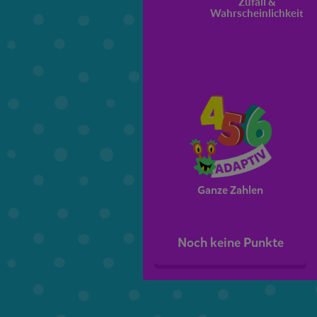
Zufall &
Wahrscheinlichkeit
Ganze Zahlen
Noch keine Punkte