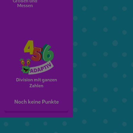
Größen und
Natürliche Zahlen
Addition und
Messen
Subtraktion in 
6. Klasse
7. Klasse
Division mit ganzen
Zahlen
Noch keine Punkte