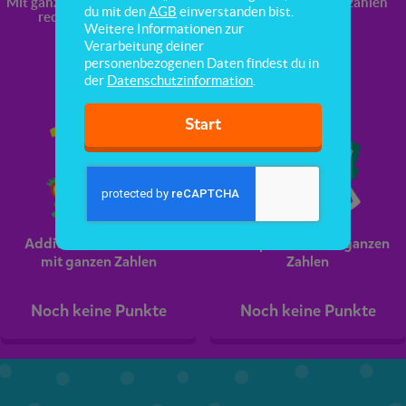
Mit ganzen Zahlen
Geometrie
Dezimalzahlen
du mit den
AGB
einverstanden bist.
rechnen
Weitere Informationen zur
Verarbeitung deiner
personenbezogenen Daten findest du in
der
Datenschutzinformation
.
Start
Addition & Subtraktion
Multiplikation mit ganzen
mit ganzen Zahlen
Zahlen
Noch keine Punkte
Noch keine Punkte