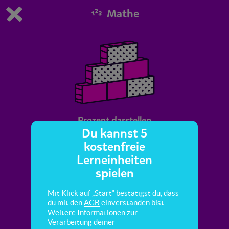
Mathe
Du spielst die kostenfreie Testversion von scoyo.
Demo Einstellungen ändern
Jetzt bestellen
0
1
Prozent darstellen
Du kannst 5
kostenfreie
In dieser Mission lernst du, Prozentsätze zum
Lerneinheiten
Beispiel durch Färben von Flächenteilen
spielen
darzustellen.
Mit Klick auf „Start“ bestätigst du, dass
du mit den
AGB
einverstanden bist.
Weitere Informationen zur
Verarbeitung deiner