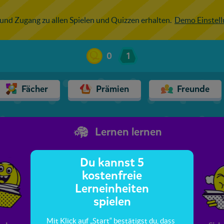
 und Zugang zu allen Spielen und Quizzen erhalten.
Demo Einstel
0
1
Fächer
Prämien
Freunde
Lernen lernen
Du kannst 5
kostenfreie
Lerneinheiten
spielen
Mit Klick auf „Start“ bestätigst du, dass