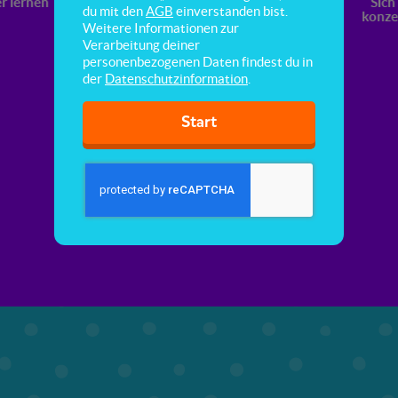
r lernen
Sich Schulstoff
Sich besser
Sich
du mit den
AGB
einverstanden bist.
besser merken
organisieren
konze
Weitere Informationen zur
Verarbeitung deiner
personenbezogenen Daten findest du in
der
Datenschutzinformation
.
Start