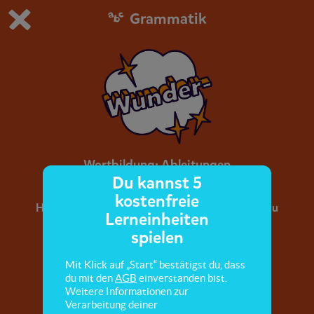
Grammatik
Du spielst die kostenfreie Testversion von scoyo.
Demo Einstellungen ändern
Jetzt bestellen
0
1
Wortbildung: Ableitungen
Du kannst 5
kostenfreie
Hier lernst du Wortbaustene von Ableitungen zu
Lerneinheiten
erarbeiten und aus Adjektiven und Verben
spielen
Ableitungen zu bilden.
Mit Klick auf „Start“ bestätigst du, dass
du mit den
AGB
einverstanden bist.
Weitere Informationen zur
Verarbeitung deiner