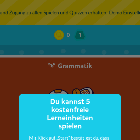
 und Zugang zu allen Spielen und Quizzen erhalten.
Demo Einstel
0
1
Grammatik
Du kannst 5
kostenfreie
Lerneinheiten
spielen
Mit Klick auf „Start“ bestätigst du, dass