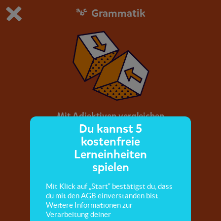
Grammatik
Du spielst die kostenfreie Testversion von scoyo.
Demo Einstellungen ändern
Jetzt bestellen
0
1
Mit Adjektiven vergleichen
Du kannst 5
kostenfreie
Hier lernst du, Adjektive in Vergleichen
Lerneinheiten
einzusetzen, Farben zu vergleichen und die
spielen
Vergleichswörter „als“ und „wie“ zu benutzen.
Mit Klick auf „Start“ bestätigst du, dass
du mit den
AGB
einverstanden bist.
Weitere Informationen zur
Verarbeitung deiner