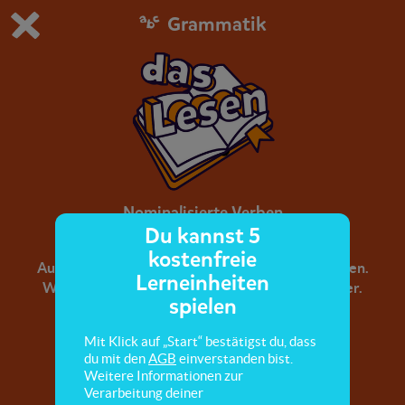
Grammatik
Du spielst die kostenfreie Testversion von scoyo.
Demo Einstellungen ändern
Jetzt bestellen
0
1
Nominalisierte Verben
Du kannst 5
kostenfreie
Aus Verben kannst du nominalisierte Verben bilden.
Lerneinheiten
Was das ist und wie du sie erkennst, lernst du hier.
spielen
Mit Klick auf „Start“ bestätigst du, dass
du mit den
AGB
einverstanden bist.
Weitere Informationen zur
Verarbeitung deiner