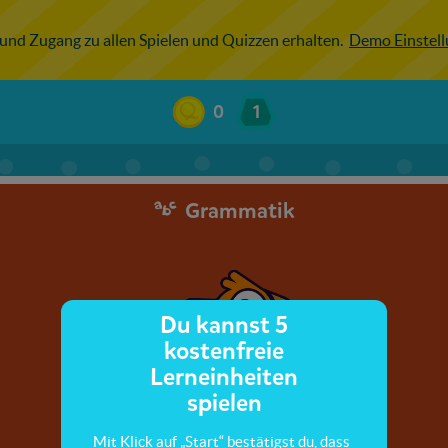
 und Zugang zu allen Spielen und Quizzen erhalten.
Demo Einstel
0
1
Grammatik
Du kannst 5
kostenfreie
Lerneinheiten
spielen
Mit Klick auf „Start“ bestätigst du, dass