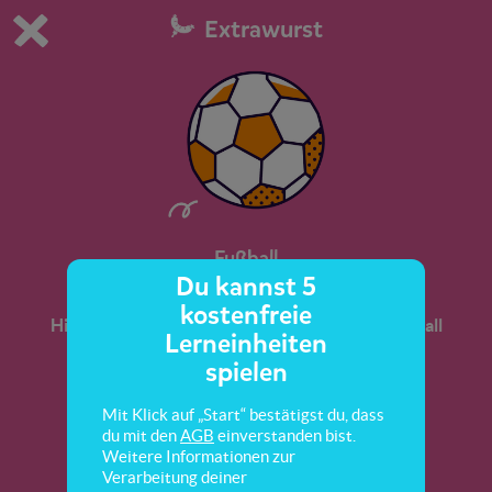
Extrawurst
Du spielst die kostenfreie Testversion von scoyo.
Demo Einstellungen ändern
Jetzt bestellen
0
1
Fußball
Du kannst 5
kostenfreie
Hier lernst du spannende Sachen über den Fußball
Lerneinheiten
kennen.
spielen
Mit Klick auf „Start“ bestätigst du, dass
du mit den
AGB
einverstanden bist.
Weitere Informationen zur
Verarbeitung deiner