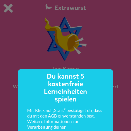
Extrawurst
Du spielst die kostenfreie Testversion von scoyo.
Demo Einstellungen ändern
Jetzt bestellen
0
1
Jom Kippur
Du kannst 5
kostenfreie
Was an Jom Kippur, dem Versöhnungsfest, gefeiert
Lerneinheiten
wird und wie es abläuft, erfährst du hier.
spielen
Mit Klick auf „Start“ bestätigst du, dass
du mit den
AGB
einverstanden bist.
Weitere Informationen zur
Verarbeitung deiner