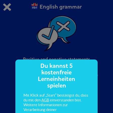
English grammar
Du spielst die kostenfreie Testversion von scoyo.
Demo Einstellungen ändern
Jetzt bestellen
0
1
Positive and negative statements
Du kannst 5
kostenfreie
Hier lernst du, Aussagen und Verneinungen im
Lerneinheiten
Simple Past zu bilden!
spielen
Mit Klick auf „Start“ bestätigst du, dass
du mit den
AGB
einverstanden bist.
Weitere Informationen zur
Verarbeitung deiner