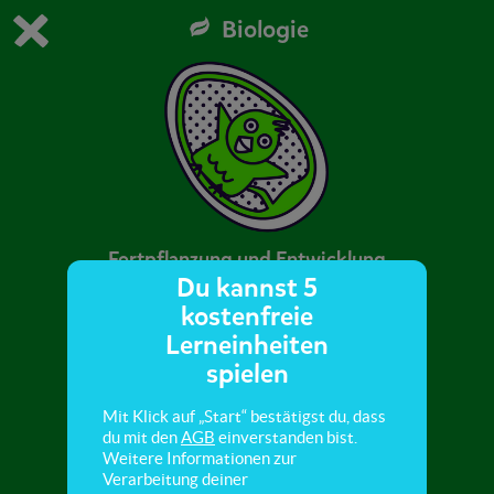
Biologie
Du spielst die kostenfreie Testversion von scoyo.
Demo Einstellungen ändern
Jetzt bestellen
0
1
Fortpflanzung und Entwicklung
Du kannst 5
kostenfreie
In diesem Abschnitt lernst du alles über die
Lerneinheiten
Fortpflanzung und Entwicklung der Vögel.
spielen
Mit Klick auf „Start“ bestätigst du, dass
du mit den
AGB
einverstanden bist.
Weitere Informationen zur
Verarbeitung deiner