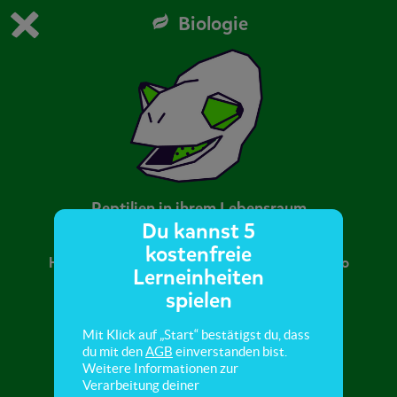
Biologie
Du spielst die kostenfreie Testversion von scoyo.
Demo Einstellungen ändern
Jetzt bestellen
0
1
Reptilien in ihrem Lebensraum
Du kannst 5
kostenfreie
Hier lernst du, woher Reptilien kommen und wo
Lerneinheiten
und wie sie leben.
spielen
Mit Klick auf „Start“ bestätigst du, dass
du mit den
AGB
einverstanden bist.
Weitere Informationen zur
Verarbeitung deiner