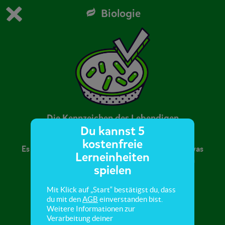
Biologie
Du spielst die kostenfreie Testversion von scoyo.
Demo Einstellungen ändern
Jetzt bestellen
0
1
Die Kennzeichen des Lebendigen
Du kannst 5
kostenfreie
Es ist nicht immer einfach zu entscheiden, ob etwas
Lerneinheiten
lebendig ist oder nicht. Hier lernst du, wie man
spielen
beides unterscheiden kann.
Mit Klick auf „Start“ bestätigst du, dass
du mit den
AGB
einverstanden bist.
Weitere Informationen zur
Verarbeitung deiner