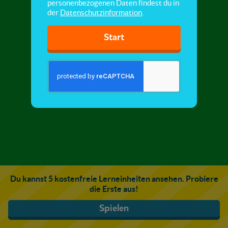
personenbezogenen Daten findest du in
der
Datenschutzinformation
.
Start
Du kannst 5 kostenfreie Lerneinheiten ansehen. Probiere
die Erste aus!
Spielen