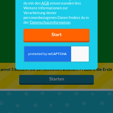
Gesunde Ernährung
du mit den
AGB
einverstanden bist.
Weitere Informationen zur
Verarbeitung deiner
Hier lernst du, wie du dich gesund ernährst.
personenbezogenen Daten findest du in
der
Datenschutzinformation
.
Start
annst 5 kostenfreie Lerneinheiten ansehen. Probiere die Erste
Starten