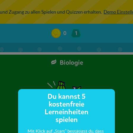
 und Zugang zu allen Spielen und Quizzen erhalten.
Demo Einstel
0
1
Biologie
Du kannst 5
kostenfreie
Lerneinheiten
spielen
Mit Klick auf „Start“ bestätigst du, dass