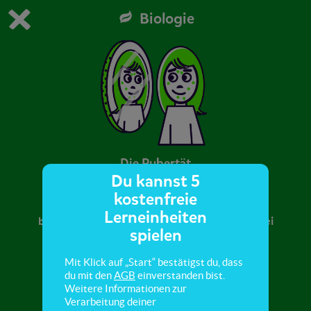
Biologie
Du spielst die kostenfreie Testversion von scoyo.
Demo Einstellungen ändern
Jetzt bestellen
0
1
Die Pubertät
Du kannst 5
kostenfreie
Hier erfährst du, wie Kinder in der Pubertät
Lerneinheiten
beginnen, erwachsen zu werden, was sich dabei
spielen
verändert und warum.
Mit Klick auf „Start“ bestätigst du, dass
du mit den
AGB
einverstanden bist.
Weitere Informationen zur
Verarbeitung deiner