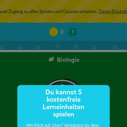
 und Zugang zu allen Spielen und Quizzen erhalten.
Demo Einstel
0
1
Biologie
Du kannst 5
kostenfreie
Lerneinheiten
spielen
Mit Klick auf „Start“ bestätigst du, dass