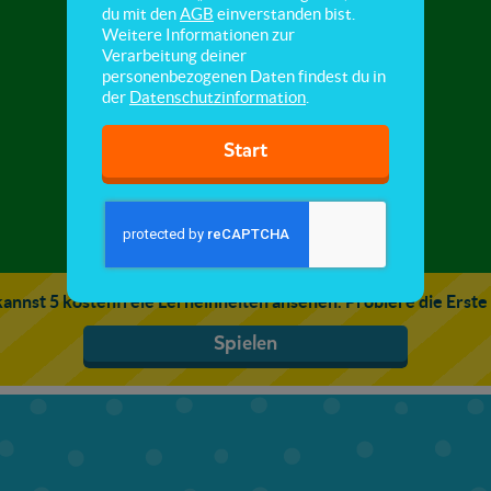
Das System menschlicher Körper
du mit den
AGB
einverstanden bist.
Weitere Informationen zur
Verarbeitung deiner
Hier lernst du, wie Atmung und Blutkreislauf
personenbezogenen Daten findest du in
zusammenhängen und wie unsere Organe
der
Datenschutzinformation
.
zusammen arbeiten.
Start
annst 5 kostenfreie Lerneinheiten ansehen. Probiere die Erste
Spielen