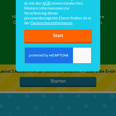
Der Mond
du mit den
AGB
einverstanden bist.
Weitere Informationen zur
Verarbeitung deiner
Hier lernst du den Mond kennen, seine besondere
personenbezogenen Daten findest du in
Oberfläche und die verschiedenen Mondphasen.
der
Datenschutzinformation
.
Start
annst 5 kostenfreie Lerneinheiten ansehen. Probiere die Erste
Starten