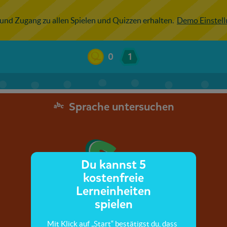
 und Zugang zu allen Spielen und Quizzen erhalten.
Demo Einstel
0
1
Sprache untersuchen
Du kannst 5
kostenfreie
Lerneinheiten
spielen
Mit Klick auf „Start“ bestätigst du, dass