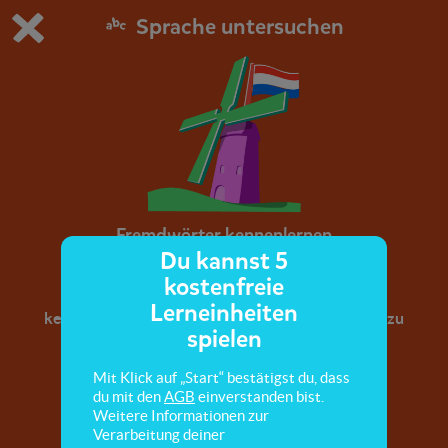
Sprache untersuchen
Du spielst die kostenfreie Testversion von scoyo.
Demo Einstellungen ändern
Jetzt bestellen
0
1
Fremdwörter kennenlernen
Du kannst 5
kostenfreie
Hier lernst du verschiedene Fremdsprachen
Lerneinheiten
kennen und du lernst, nach vertrauten Wörtern zu
spielen
suchen.
Mit Klick auf „Start“ bestätigst du, dass
du mit den
AGB
einverstanden bist.
Weitere Informationen zur
Verarbeitung deiner