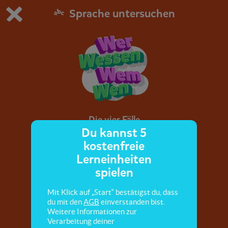
Sprache untersuchen
Du spielst die kostenfreie Testversion von scoyo.
Demo Einstellungen ändern
Jetzt bestellen
0
1
Die vier Fälle
Du kannst 5
kostenfreie
Hier lernst du vier Fälle kennen, in denen ein
Lerneinheiten
Namenwort stehen kann.
spielen
Mit Klick auf „Start“ bestätigst du, dass
du mit den
AGB
einverstanden bist.
Weitere Informationen zur
Verarbeitung deiner