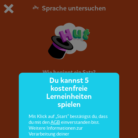
Sprache untersuchen
Du spielst die kostenfreie Testversion von scoyo.
Demo Einstellungen ändern
Jetzt bestellen
0
1
Wie beginnt ein Satz?
Du kannst 5
kostenfreie
Hier lernst du, dass ein Satzanfang immer
Lerneinheiten
großgeschrieben wird und woran du einen
spielen
Satzanfang erkennst.
Mit Klick auf „Start“ bestätigst du, dass
du mit den
AGB
einverstanden bist.
Weitere Informationen zur
Verarbeitung deiner