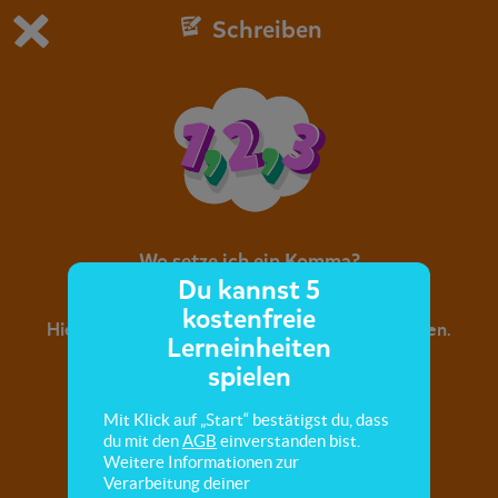
Schreiben
Du spielst die kostenfreie Testversion von scoyo.
Demo Einstellungen ändern
Jetzt bestellen
0
1
Wo setze ich ein Komma?
Du kannst 5
kostenfreie
Hier lernst du Kommas bei Aufzählungen zu setzen.
Lerneinheiten
spielen
Mit Klick auf „Start“ bestätigst du, dass
du mit den
AGB
einverstanden bist.
Weitere Informationen zur
Verarbeitung deiner