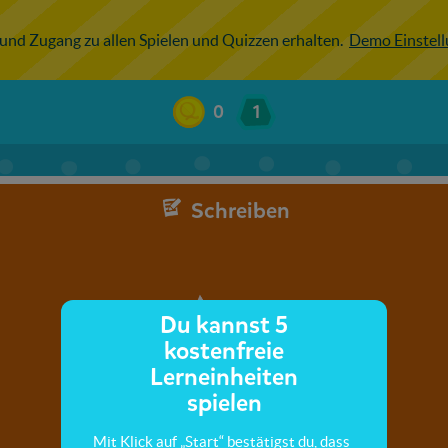
 und Zugang zu allen Spielen und Quizzen erhalten.
Demo Einstel
0
1
Schreiben
Du kannst 5
kostenfreie
Lerneinheiten
spielen
Mit Klick auf „Start“ bestätigst du, dass