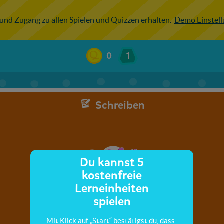
 und Zugang zu allen Spielen und Quizzen erhalten.
Demo Einstel
0
1
Schreiben
Du kannst 5
kostenfreie
Lerneinheiten
spielen
Mit Klick auf „Start“ bestätigst du, dass