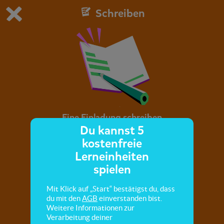
Schreiben
Du spielst die kostenfreie Testversion von scoyo.
Demo Einstellungen ändern
Jetzt bestellen
0
1
Eine Einladung schreiben
Du kannst 5
kostenfreie
Hier übst du, eine Einladung zu schreiben.
Lerneinheiten
spielen
Mit Klick auf „Start“ bestätigst du, dass
du mit den
AGB
einverstanden bist.
Weitere Informationen zur
Verarbeitung deiner