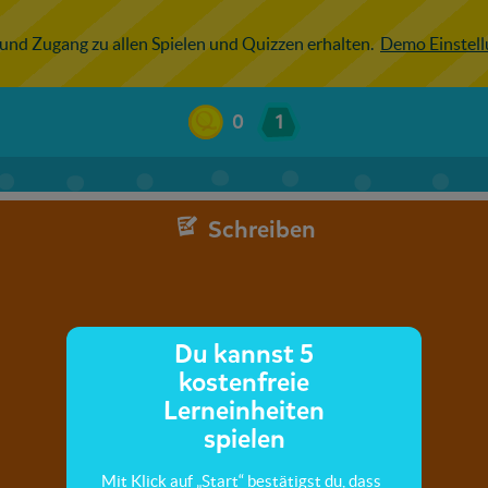
 und Zugang zu allen Spielen und Quizzen erhalten.
Demo Einstel
0
1
Schreiben
Du kannst 5
kostenfreie
Lerneinheiten
spielen
Mit Klick auf „Start“ bestätigst du, dass