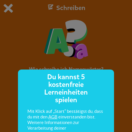
Schreiben
Du spielst die kostenfreie Testversion von scoyo.
Demo Einstellungen ändern
Jetzt bestellen
0
1
Wie schreibe ich Namenwörter?
Du kannst 5
kostenfreie
Hier lernst du, dass man Namenwörter immer
Lerneinheiten
großschreibt.
spielen
Mit Klick auf „Start“ bestätigst du, dass
du mit den
AGB
einverstanden bist.
Weitere Informationen zur
Verarbeitung deiner