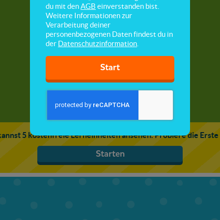
Unfälle & Hilfe
du mit den
AGB
einverstanden bist.
Weitere Informationen zur
Verarbeitung deiner
Hier lernst du, wie du dich bei einem Unfall
personenbezogenen Daten findest du in
verhältst und Hilfe holst.
der
Datenschutzinformation
.
Start
annst 5 kostenfreie Lerneinheiten ansehen. Probiere die Erste
Starten