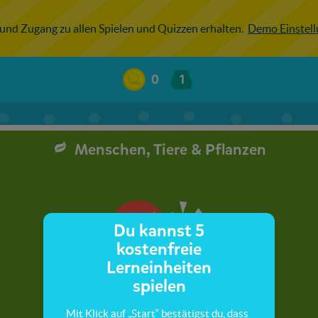
 und Zugang zu allen Spielen und Quizzen erhalten.
Demo Einstel
0
1
Menschen, Tiere & Pflanzen
Du kannst 5
kostenfreie
Lerneinheiten
spielen
Mit Klick auf „Start“ bestätigst du, dass