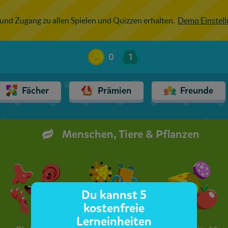
 und Zugang zu allen Spielen und Quizzen erhalten.
Demo Einstel
0
1
Fächer
Prämien
Freunde
Menschen, Tiere & Pflanzen
Du kannst 5
kostenfreie
Lerneinheiten