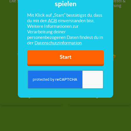
Die 5 Sinne
Gesundheit
Lebensmittel &
spielen
Ernährung
Mit Klick auf „Start“ bestätigst du, dass
du mit den
AGB
einverstanden bist.
Weitere Informationen zur
Verarbeitung deiner
personenbezogenen Daten findest du in
der
Datenschutzinformation
.
Start
Hören
Riechen