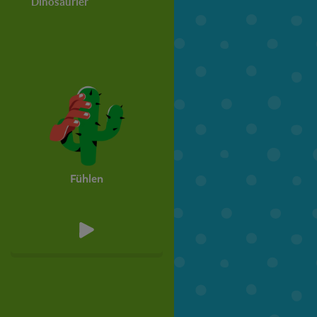
Dinosaurier
Bäume
Pflanzen
6. Klasse
7. Klasse
Fühlen