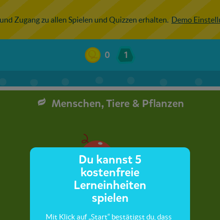
 und Zugang zu allen Spielen und Quizzen erhalten.
Demo Einstel
0
1
Menschen, Tiere & Pflanzen
Du kannst 5
kostenfreie
Lerneinheiten
spielen
Mit Klick auf „Start“ bestätigst du, dass