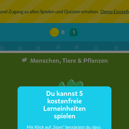
 und Zugang zu allen Spielen und Quizzen erhalten.
Demo Einstel
0
1
Menschen, Tiere & Pflanzen
Du kannst 5
kostenfreie
Lerneinheiten
spielen
Mit Klick auf „Start“ bestätigst du, dass