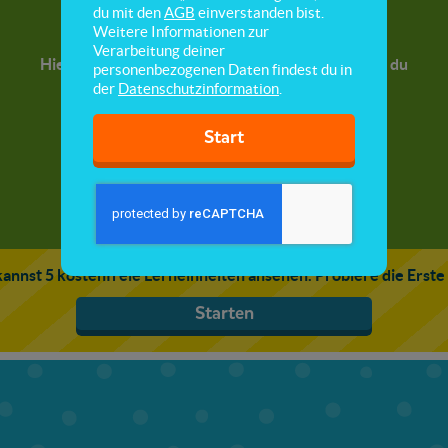
Eiche
du mit den
AGB
einverstanden bist.
Weitere Informationen zur
Verarbeitung deiner
Hier lernst du die Eiche kennen und erfährst, wie du
personenbezogenen Daten findest du in
sie erkennst.
der
Datenschutzinformation
.
Start
annst 5 kostenfreie Lerneinheiten ansehen. Probiere die Erste
Starten