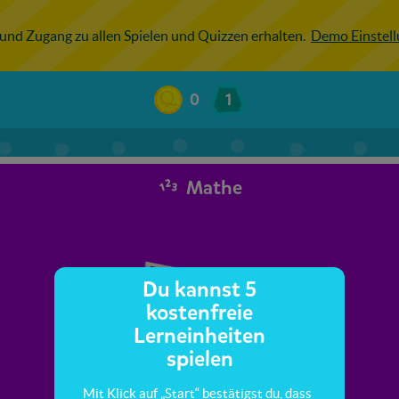
 und Zugang zu allen Spielen und Quizzen erhalten.
Demo Einstel
0
1
Mathe
Du kannst 5
kostenfreie
Lerneinheiten
spielen
Mit Klick auf „Start“ bestätigst du, dass