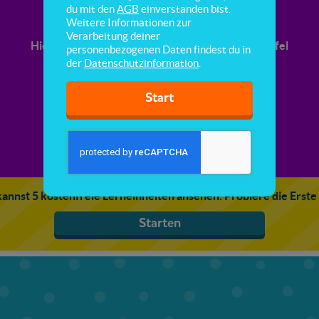
Zahlen eintragen
du mit den
AGB
einverstanden bist.
Weitere Informationen zur
Verarbeitung deiner
Hier lernst du, große Zahlen in die Stellenwerttafel
personenbezogenen Daten findest du in
einzutragen.
der
Datenschutzinformation
.
Start
annst 5 kostenfreie Lerneinheiten ansehen. Probiere die Erste
Starten