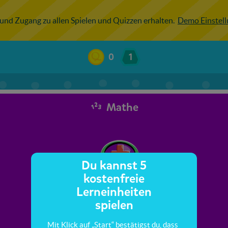
 und Zugang zu allen Spielen und Quizzen erhalten.
Demo Einstel
0
1
Mathe
Du kannst 5
kostenfreie
Lerneinheiten
spielen
Mit Klick auf „Start“ bestätigst du, dass