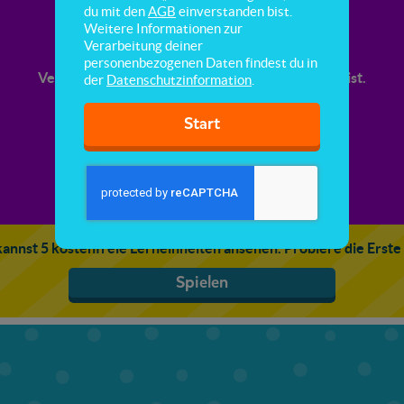
Vergrößern oder Verkleinern
du mit den
AGB
einverstanden bist.
Weitere Informationen zur
Verarbeitung deiner
Hier lernst du zu erkennen, ob ein Foto eine
personenbezogenen Daten findest du in
Verkleinerung oder Vergrößerung des Originals ist.
der
Datenschutzinformation
.
Start
annst 5 kostenfreie Lerneinheiten ansehen. Probiere die Erste
Spielen