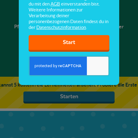
Rechte & Pflichten
du mit den
AGB
einverstanden bist.
Weitere Informationen zur
Verarbeitung deiner
Hier lernst du, dass Kinder Rechte, aber auch
personenbezogenen Daten findest du in
Pflichten haben und dass jeder seinen Teil zu einer
der
Datenschutzinformation
.
Gemeinschaft beiträgt.
Start
annst 5 kostenfreie Lerneinheiten ansehen. Probiere die Erste
Starten