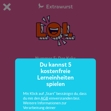
Extrawurst
Du spielst die kostenfreie Testversion von scoyo.
Demo Einstellungen ändern
Jetzt bestellen
0
1
Nummer 5: Der Keks
Du kannst 5
kostenfreie
Lerneinheiten
spielen
Mit Klick auf „Start“ bestätigst du, dass
du mit den
AGB
einverstanden bist.
Weitere Informationen zur
Verarbeitung deiner