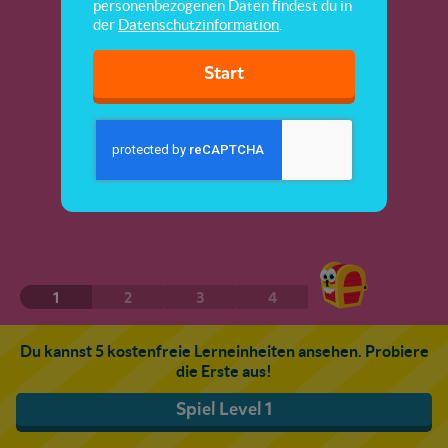
personenbezogenen Daten findest du in
der
Datenschutzinformation
.
Start
1
2
3
4
Du kannst 5 kostenfreie Lerneinheiten ansehen. Probiere
die Erste aus!
Spiel Level 1