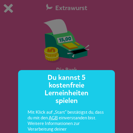
Extrawurst
Du spielst die kostenfreie Testversion von scoyo.
Demo Einstellungen ändern
Jetzt bestellen
0
1
Die Bank
Du kannst 5
kostenfreie
Lerneinheiten
spielen
Mit Klick auf „Start“ bestätigst du, dass
du mit den
AGB
einverstanden bist.
Weitere Informationen zur
Verarbeitung deiner