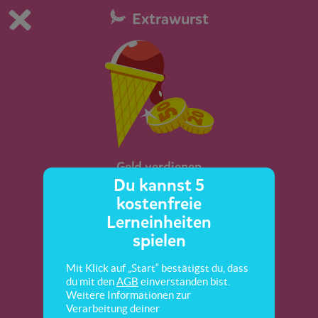
Extrawurst
Du spielst die kostenfreie Testversion von scoyo.
Demo Einstellungen ändern
Jetzt bestellen
0
1
Geld verdienen
Du kannst 5
kostenfreie
Lerneinheiten
spielen
Mit Klick auf „Start“ bestätigst du, dass
du mit den
AGB
einverstanden bist.
Weitere Informationen zur
Verarbeitung deiner