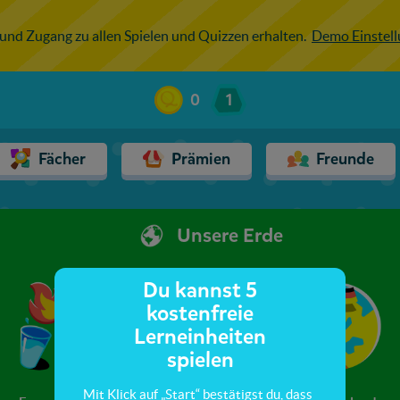
 und Zugang zu allen Spielen und Quizzen erhalten.
Demo Einstel
0
1
Fächer
Prämien
Freunde
Unsere Erde
Du kannst 5
kostenfreie
Lerneinheiten
spielen
Mit Klick auf „Start“ bestätigst du, dass