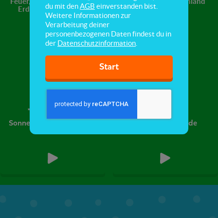
Feuer, Wasser,
Planeten & Sterne
Deutschland
du mit den
AGB
einverstanden bist.
Erde, Luft
Weitere Informationen zur
Verarbeitung deiner
personenbezogenen Daten findest du in
der
Datenschutzinformation
.
Start
Sonnensystem & Planeten
Unser Planet: Erde