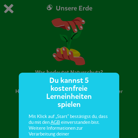
Unsere Erde
Du spielst die kostenfreie Testversion von scoyo.
Demo Einstellungen ändern
Jetzt bestellen
0
1
Was bedeutet Naturschutz?
Du kannst 5
kostenfreie
Hier lernst du, was respektvoller Umgang mit der
Lerneinheiten
Natur bedeutet und wie du sie schützt.
spielen
Mit Klick auf „Start“ bestätigst du, dass
du mit den
AGB
einverstanden bist.
Weitere Informationen zur
Verarbeitung deiner