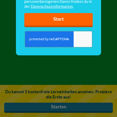
personenbezogenen Daten findest du in
der
Datenschutzinformation
.
Start
Du kannst 5 kostenfreie Lerneinheiten ansehen. Probiere
die Erste aus!
Starten