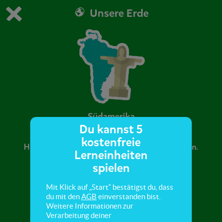
Unsere Erde
Du spielst die kostenfreie Testversion von scoyo.
Demo Einstellungen ändern
Jetzt bestellen
0
1
Südamerika
Du kannst 5
kostenfreie
Hier lernst du den Kontinent Südamerika kennen.
Lerneinheiten
spielen
Mit Klick auf „Start“ bestätigst du, dass
du mit den
AGB
einverstanden bist.
Weitere Informationen zur
Verarbeitung deiner