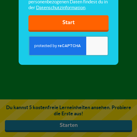
personenbezogenen Daten findest du in
der
Datenschutzinformation
.
Start
Du kannst 5 kostenfreie Lerneinheiten ansehen. Probiere
die Erste aus!
Starten