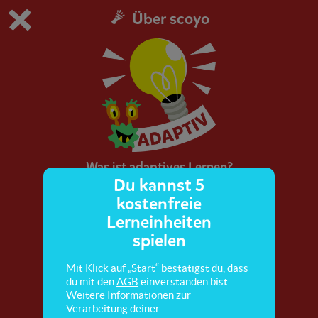
Über scoyo
Du spielst die kostenfreie Testversion von scoyo.
Demo Einstellungen ändern
Jetzt bestellen
0
1
Was ist adaptives Lernen?
Du kannst 5
kostenfreie
Erfahre mehr über die brandneuen adaptiven
Lerneinheiten
Lerninhalte bei scoyo!
spielen
Mit Klick auf „Start“ bestätigst du, dass
du mit den
AGB
einverstanden bist.
Weitere Informationen zur
Verarbeitung deiner