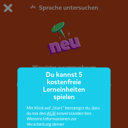
Sprache untersuchen
Du spielst die kostenfreie Testversion von scoyo.
Demo Einstellungen ändern
Jetzt bestellen
0
1
Wiewörter zusammenbauen
Du kannst 5
kostenfreie
In dieser Übung geht es um zusammengesetzte
Lerneinheiten
Wiewörter.
spielen
Mit Klick auf „Start“ bestätigst du, dass
du mit den
AGB
einverstanden bist.
Weitere Informationen zur
Verarbeitung deiner