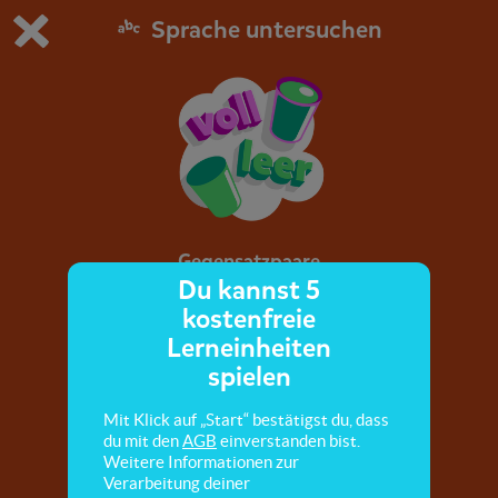
Sprache untersuchen
Du spielst die kostenfreie Testversion von scoyo.
Demo Einstellungen ändern
Jetzt bestellen
0
1
Gegensatzpaare
Du kannst 5
kostenfreie
Hier lernst du einige Gegensätze kennen.
Lerneinheiten
spielen
Mit Klick auf „Start“ bestätigst du, dass
du mit den
AGB
einverstanden bist.
Weitere Informationen zur
Verarbeitung deiner