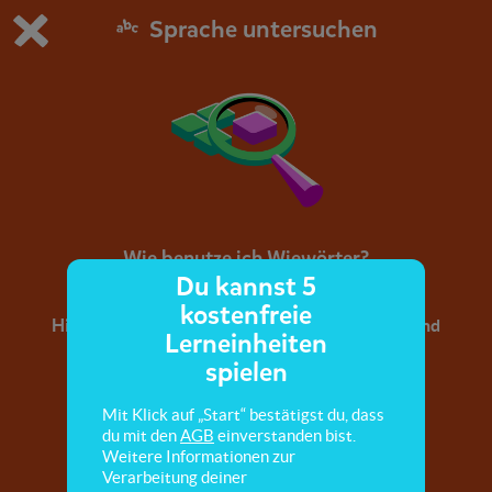
Sprache untersuchen
Du spielst die kostenfreie Testversion von scoyo.
Demo Einstellungen ändern
Jetzt bestellen
0
1
Wie benutze ich Wiewörter?
Du kannst 5
kostenfreie
Hier lernst du, woran du Wiewörter erkennst und
Lerneinheiten
was sie dir mitteilen.
spielen
Mit Klick auf „Start“ bestätigst du, dass
du mit den
AGB
einverstanden bist.
Weitere Informationen zur
Verarbeitung deiner