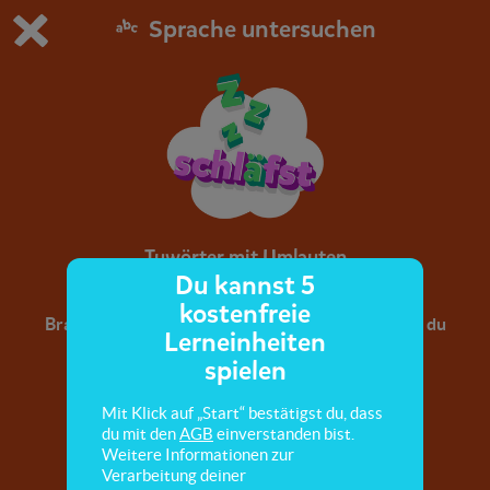
Sprache untersuchen
Du spielst die kostenfreie Testversion von scoyo.
Demo Einstellungen ändern
Jetzt bestellen
0
1
Tuwörter mit Umlauten
Du kannst 5
kostenfreie
Brauchen Tuwörter ein ä, e, äu oder eu? Das übst du
Lerneinheiten
hier.
spielen
Mit Klick auf „Start“ bestätigst du, dass
du mit den
AGB
einverstanden bist.
Weitere Informationen zur
Verarbeitung deiner