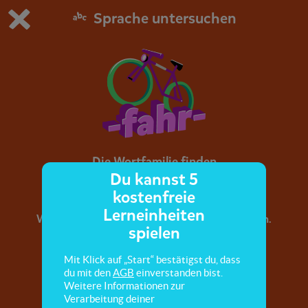
Sprache untersuchen
Du spielst die kostenfreie Testversion von scoyo.
Demo Einstellungen ändern
Jetzt bestellen
0
1
Die Wortfamilie finden
Du kannst 5
kostenfreie
Wortfamilien haben einen gemeinsamen
Lerneinheiten
Wortstamm. Hier lernst du, diesen zu erkennen.
spielen
Mit Klick auf „Start“ bestätigst du, dass
du mit den
AGB
einverstanden bist.
Weitere Informationen zur
Verarbeitung deiner