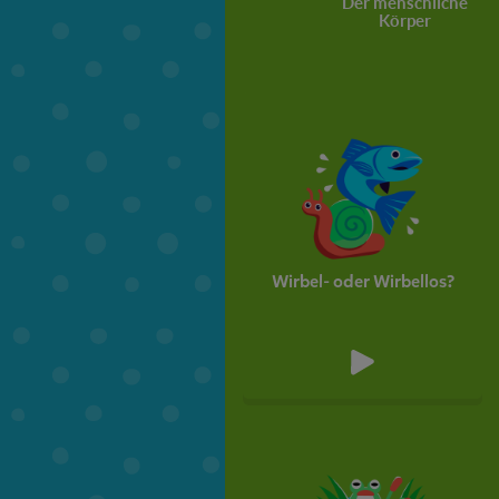
Der menschliche
Körper
Wirbel- oder Wirbellos?