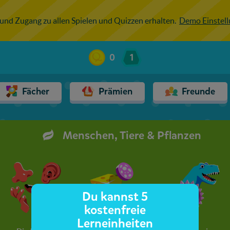
 und Zugang zu allen Spielen und Quizzen erhalten.
Demo Einstel
0
1
Fächer
Prämien
Freunde
Menschen, Tiere & Pflanzen
Du kannst 5
kostenfreie
Lerneinheiten