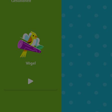
Gesundheit
Bäume
Tiere
6. Klasse
7. Klasse
Vögel