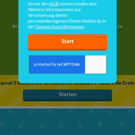
Bedürfnisse von Pflanzen
du mit den
AGB
einverstanden bist.
Weitere Informationen zur
Verarbeitung deiner
Hier lernst du, was eine Pflanze zum Wachsen
personenbezogenen Daten findest du in
braucht und unter welchen Bedingungen sie erst zu
der
Datenschutzinformation
.
wachsen beginnt.
Start
annst 5 kostenfreie Lerneinheiten ansehen. Probiere die Erste
Starten