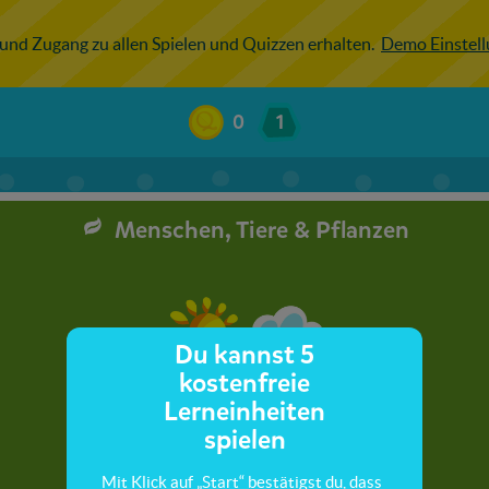
 und Zugang zu allen Spielen und Quizzen erhalten.
Demo Einstel
0
1
Menschen, Tiere & Pflanzen
Du kannst 5
kostenfreie
Lerneinheiten
spielen
Mit Klick auf „Start“ bestätigst du, dass