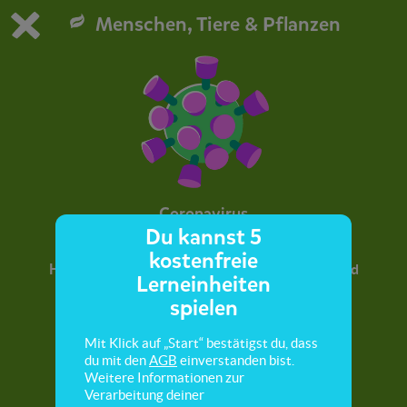
Menschen, Tiere & Pflanzen
Du spielst die kostenfreie Testversion von scoyo.
Demo Einstellungen ändern
Jetzt bestellen
0
1
Coronavirus
Du kannst 5
kostenfreie
Hier lernst du, was das neue Coronavirus ist und
Lerneinheiten
was wir tun, um es zu bekämpfen.
spielen
Mit Klick auf „Start“ bestätigst du, dass
du mit den
AGB
einverstanden bist.
Weitere Informationen zur
Verarbeitung deiner