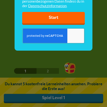
personenbezogenen Daten findest du in
der
Datenschutzinformation
.
Start
1
2
Du kannst 5 kostenfreie Lerneinheiten ansehen. Probiere
die Erste aus!
Spiel Level 1